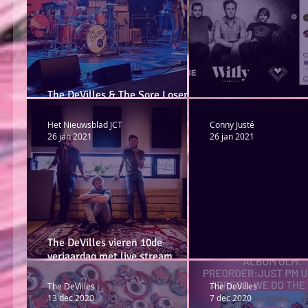
The DeVilles & The Sore Losers @
Den Bussel
Verse vis op Radio Wi
Het Nieuwsblad JCT
Conny Justé
26 jan 2021
26 jan 2021
The DeVilles vieren 10de
verjaardag met live stream
concert
10 jaar The DeVilles
The DeVilles
The DeVilles
13 dec 2020
7 dec 2020