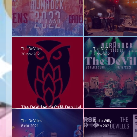
Rijmrock Rijmenam
Wortel kermis
The DeVilles
The DeVilles
20 nov 2021
2 nov 2021
The DeVilles @ Café Den Uyl
Schriek - 12-12-21
@NeroRockSessions
The DeVilles
Radio Willy
8 okt 2021
9 feb 2021