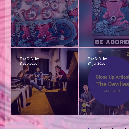
There it is... OLM...
Listen...
The DeVilles
The DeVilles
8 sep 2020
31 jul 2020
New album...
Livestream...