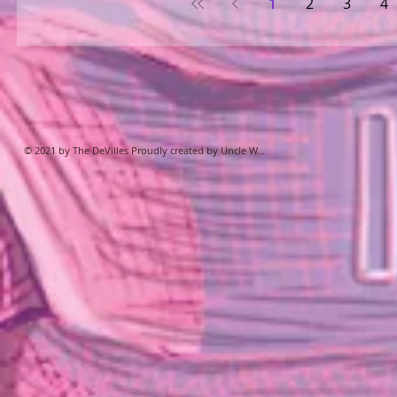
1
2
3
4
© 2021 by The DeVilles Proudly created by Uncle W...